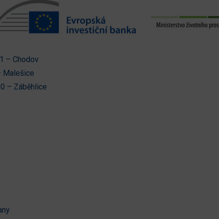
11 – Chodov
– Malešice
0 – Záběhlice
any