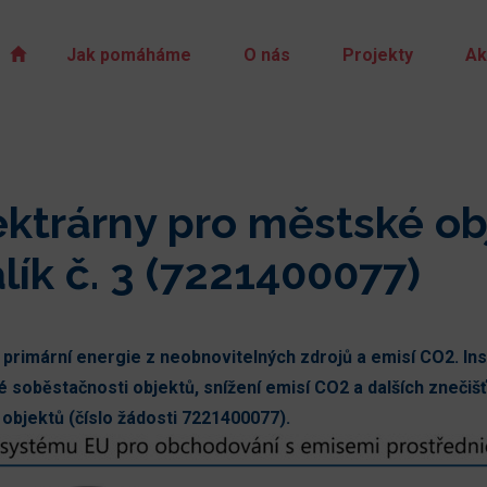
Jak pomáháme
O nás
Projekty
Ak
ektrárny pro městské o
lík č. 3 (7221400077)
 primární energie z neobnovitelných zdrojů a emisí CO2. In
é soběstačnosti objektů, snížení emisí CO2 a dalších znečiš
objektů (číslo žádosti 7221400077).