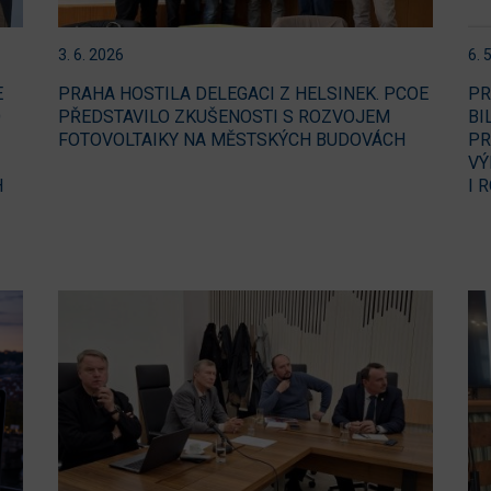
3. 6. 2026
6. 
E
PRAHA HOSTILA DELEGACI Z HELSINEK. PCOE
PR
O
PŘEDSTAVILO ZKUŠENOSTI S ROZVOJEM
BI
FOTOVOLTAIKY NA MĚSTSKÝCH BUDOVÁCH
PR
VÝ
H
I 