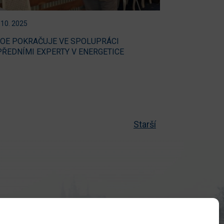
 10. 2025
OE POKRAČUJE VE SPOLUPRÁCI
PŘEDNÍMI EXPERTY V ENERGETICE
Starší