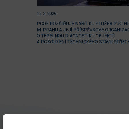
17. 2. 2026
PCOE ROZŠIŘUJE NABÍDKU SLUŽEB PRO HL
M. PRAHU A JEJÍ PŘÍSPĚVKOVÉ ORGANIZA
O TEPELNOU DIAGNOSTIKU OBJEKTŮ
A POSOUZENÍ TECHNICKÉHO STAVU STŘEC