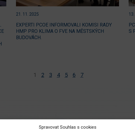
21. 11. 2025
13.
.
EXPERTI PCOE INFORMOVALI KOMISI RADY
PC
CE
HMP PRO KLIMA O FVE NA MĚSTSKÝCH
S 
BUDOVÁCH.
H
1
2
3
4
5
6
7
Spravovat Souhlas s cookies