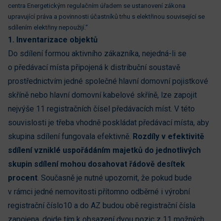
centra Energetickým regulačním úřadem se ustanovení zákona
upravující práva a povinnosti účastníků trhu s elektřinou související se
sdílením elektřiny nepoužijí.“
1. Inventarizace objektů
Do sdílení formou aktivního zákazníka, nejedná-li se
o předávací místa připojená k distribuční soustavě
prostřednictvím jedné společné hlavní domovní pojistkové
skříně nebo hlavní domovní kabelové skříně, lze zapojit
nejvýše 11 registračních čísel předávacích míst. V této
souvislosti je třeba vhodně poskládat předávací místa, aby
skupina sdílení fungovala efektivně.
Rozdíly v efektivitě
sdílení vzniklé uspořádáním majetků do jednotlivých
skupin sdílení mohou dosahovat řádově desítek
procent
. Současně je nutné upozornit, že pokud bude
v rámci jedné nemovitosti přítomno odběrné i výrobní
registrační číslo10 a do AZ budou obě registrační čísla
zapojena, dojde tím k obsazení dvou pozic z 11 možných