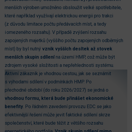
menších výroben umožněno obsloužit velké spotřebitele,
které například využívají elektrickou energii pro trakci
(z důvodu limitace počtu předávacích míst, a tedy
i omezeného rozsahu). V případě zvýšení rozsahu
zapojených majetků (vyššího počtu zapojených odběrných
míst) by byl nutný
vznik vyšších desítek až stovek
menších skupin sdílení
na území HMP, což může být
zdrojem vysoké složitosti a nepřehlednosti systému.
Aktivní zákazník je vhodnou cestou, jak se seznámit
s výhodami sdílení v podmínkách HMP. Po
přechodné období (do roku 2026/2027) se jedná o
vhodnou formu, která bude přinášet ekonomické
benefity
. Po řádném zavedení provozu EDC se jako
efektivnější řešení může jevit faktické sdílení skrze
společenství, které bude těžit z většího rozsahu
energetického portfolia.
Vznik skupin sdílení mimo