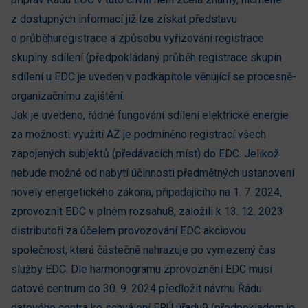
z dostupných informací již lze získat představu
o průběhuregistrace a způsobu vyřizování registrace
skupiny sdílení (předpokládaný průběh registrace skupin
sdílení u EDC je uveden v podkapitole věnující se procesně-
organizačnímu zajištění.
Jak je uvedeno, řádné fungování sdílení elektrické energie
za možnosti využití AZ je podmíněno registrací všech
zapojených subjektů (předávacích míst) do EDC. Jelikož
nebude možné od nabytí účinnosti předmětných ustanovení
novely energetického zákona, připadajícího na 1. 7. 2024,
zprovoznit EDC v plném rozsahu8, založili k 13. 12. 2023
distributoři za účelem provozování EDC akciovou
společnost, která částečně nahrazuje po vymezený čas
služby EDC. Dle harmonogramu zprovoznění EDC musí
datové centrum do 30. 9. 2024 předložit návrhu Řádu
datového centra ke schválení ERÚ úřadu9 (předpokladem je,