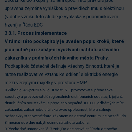
zákazníka do skupiny sdílení apod. Tato pravidla jsou
upravena zejména vyhláškou o pravidlech trhu s elektřinou
(v době vzniku této studie je vyhláška v připomínkovém
řízení) a Řádu EDC.
3.3.1. Proces implementace
V rámci této podkapitoly je uveden popis kroků, které
jsou nutné pro zahájení využívání institutu aktivního
zákazníka v podmínkách hlavního města Prahy.
Podkapitola částečně definuje všechny činnosti, které je
nutné realizovat ve vztahu ke sdílení elektrické energie
mezi veřejnými majetky v prostoru HMP.
8 Zákon č. 469/2023 Sb., čl. II odst. 5 – provozovatel přenosové
soustavy a provozovatelé regionálních distribučních soustav, k jejichž
distribučním soustavám je připojeno nejméně 100 000 odběrných míst
zákazníků, založí nebo určí akciovou společnost, která splňuje
požadavky stanovené tímto zákonem na datové centrum, nejpozději do
3 měsíců ode dne nabytí účinnosti tohoto zákona.
9 Přechodné ustanovení č. 7 zní: „Do dne schválení Řádu datového