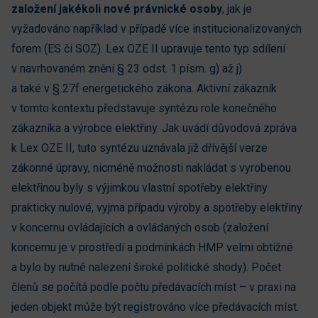
založení jakékoli nové právnické osoby
, jak je
vyžadováno například v případě více institucionalizovaných
forem (ES či SOZ). Lex OZE II upravuje tento typ sdílení
v navrhovaném znění § 23 odst. 1 písm. g) až j)
a také v § 27f energetického zákona. Aktivní zákazník
v tomto kontextu představuje syntézu role konečného
zákazníka a výrobce elektřiny. Jak uvádí důvodová zpráva
k Lex OZE II, tuto syntézu uznávala již dřívější verze
zákonné úpravy, nicméně možnosti nakládat s vyrobenou
elektřinou byly s výjimkou vlastní spotřeby elektřiny
prakticky nulové, vyjma případu výroby a spotřeby elektřiny
v koncernu ovládajících a ovládaných osob (založení
koncernu je v prostředí a podmínkách HMP velmi obtížné
a bylo by nutné nalezení široké politické shody). Počet
členů se počítá podle počtu předávacích míst – v praxi na
jeden objekt může být registrováno více předávacích míst.