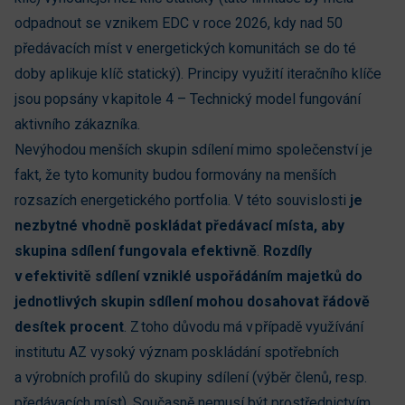
odpadnout se vznikem EDC v roce 2026, kdy nad 50
předávacích míst v energetických komunitách se do té
doby aplikuje klíč statický). Principy využití iteračního klíče
jsou popsány v kapitole 4 – Technický model fungování
aktivního zákazníka.
Nevýhodou menších skupin sdílení mimo společenství je
fakt, že tyto komunity budou formovány na menších
rozsazích energetického portfolia. V této souvislosti
je
nezbytné vhodně poskládat předávací místa, aby
skupina sdílení fungovala efektivně
.
Rozdíly
v efektivitě sdílení vzniklé uspořádáním majetků do
jednotlivých skupin sdílení mohou dosahovat řádově
desítek procent
. Z toho důvodu má v případě využívání
institutu AZ vysoký význam poskládání spotřebních
a výrobních profilů do skupiny sdílení (výběr členů, resp.
předávacích míst). Současně nemusí být prostřednictvím