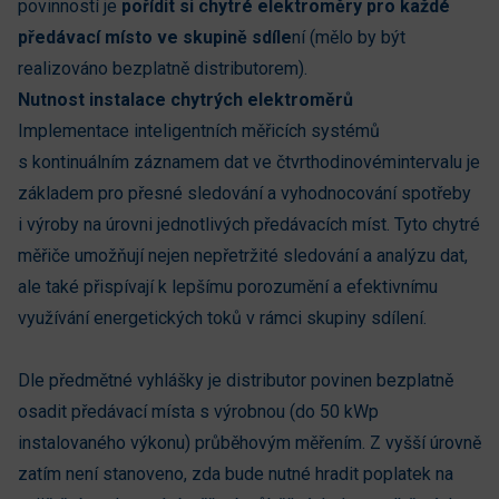
povinností je
pořídit si chytré elektroměry pro každé
předávací místo ve skupině sdíle
ní (mělo by být
realizováno bezplatně distributorem).
Nutnost instalace chytrých elektroměrů
Implementace inteligentních měřicích systémů
s kontinuálním záznamem dat ve čtvrthodinovémintervalu je
základem pro přesné sledování a vyhodnocování spotřeby
i výroby na úrovni jednotlivých předávacích míst. Tyto chytré
měřiče umožňují nejen nepřetržité sledování a analýzu dat,
ale také přispívají k lepšímu porozumění a efektivnímu
využívání energetických toků v rámci skupiny sdílení.
Dle předmětné vyhlášky je distributor povinen bezplatně
osadit předávací místa s výrobnou (do 50 kWp
instalovaného výkonu) průběhovým měřením. Z vyšší úrovně
zatím není stanoveno, zda bude nutné hradit poplatek na