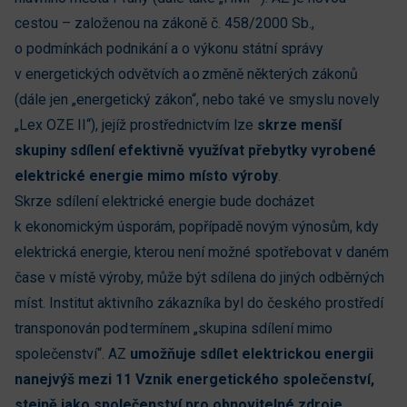
cestou – založenou na zákoně č. 458/2000 Sb.,
o podmínkách podnikání a o výkonu státní správy
v energetických odvětvích a o změně některých zákonů
(dále jen „energetický zákon“, nebo také ve smyslu novely
„Lex OZE II“), jejíž prostřednictvím lze
skrze menší
skupiny sdílení efektivně využívat přebytky vyrobené
elektrické energie mimo místo výroby
.
Skrze sdílení elektrické energie bude docházet
k ekonomickým úsporám, popřípadě novým výnosům, kdy
elektrická energie, kterou není možné spotřebovat v daném
čase v místě výroby, může být sdílena do jiných odběrných
míst. Institut aktivního zákazníka byl do českého prostředí
transponován pod termínem „skupina sdílení mimo
společenství“. AZ
umožňuje sdílet elektrickou energii
nanejvýš mezi 11 Vznik energetického společenství,
stejně jako společenství pro obnovitelné zdroje,