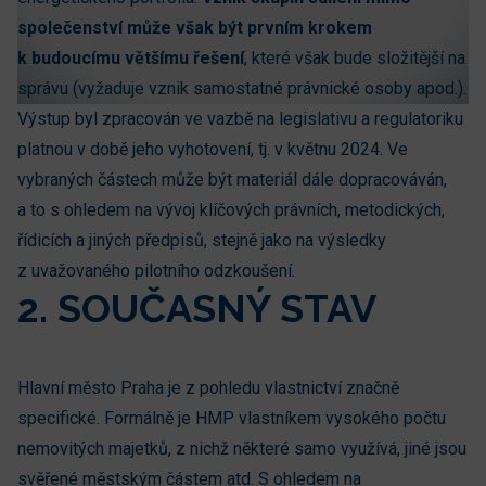
společenství může však být prvním krokem
k budoucímu většímu řešení
, které však bude složitější na
správu (vyžaduje vznik samostatné právnické osoby apod.).
Výstup byl zpracován ve vazbě na legislativu a regulatoriku
platnou v době jeho vyhotovení, tj. v květnu 2024. Ve
vybraných částech může být materiál dále dopracováván,
a to s ohledem na vývoj klíčových právních, metodických,
řídicích a jiných předpisů, stejně jako na výsledky
z uvažovaného pilotního odzkoušení.
2. SOUČASNÝ STAV
Hlavní město Praha je z pohledu vlastnictví značně
specifické. Formálně je HMP vlastníkem vysokého počtu
nemovitých majetků, z nichž některé samo využívá, jiné jsou
svěřené městským částem atd. S ohledem na