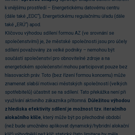
k vnějšímu prostředí – Energetickému datovému centru
(dále také „EDC“), Energetickému regulačnímu úřadu (dále
také „ERÚ“) apod.
Klíčovou výhodou sdílení formou AZ (ve srovnání se
společenstvími) je, že městské společnosti jsou pro účely
sdílení považovány za velké podniky – nemohou být
součástí společenství pro obnovitelné zdroje a na
energetickém společenství mohou participovat pouze bez
hlasovacích práv. Toto (bez řízení formou koncernu) může
znamenat slabší motivaci městských společností (velkých
spotřebitelů) účastnit se na sdílení. Tato překážka není při
využívání aktivního zákazníka přítomná.
Důležitou výhodou
z hlediska efektivity sdílení je možnost tzv. iteračního
alokačního klíče
, který může být po přechodné období
(než bude umožněno aplikovat dynamický/hybridní alokační
klíč) výhodnější než klíč statický (tato limitace by měla