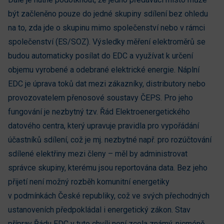
být začleněno pouze do jedné skupiny sdílení bez ohledu
na to, zda jde o skupinu mimo společenství nebo v rámci
společenství (ES/SOZ). Výsledky měření elektroměrů se
budou automaticky posílat do EDC a využívat k určení
objemu vyrobené a odebrané elektrické energie. Náplní
EDC je úprava toků dat mezi zákazníky, distributory nebo
provozovatelem přenosové soustavy ČEPS. Pro jeho
fungování je nezbytný tzv. Řád Elektroenergetického
datového centra, který upravuje pravidla pro vypořádání
účastníků sdílení, což je mj. nezbytné např. pro rozúčtování
sdílené elektřiny mezi členy – měl by administrovat
správce skupiny, kterému jsou reportována data. Bez jeho
přijetí není možný rozběh komunitní energetiky
v podmínkách České republiky, což ve svých přechodných
ustanoveních předpokládal i energetický zákon. Stav
příprav Řádu EDC v tuto chvíli není zcela známý, nicméně