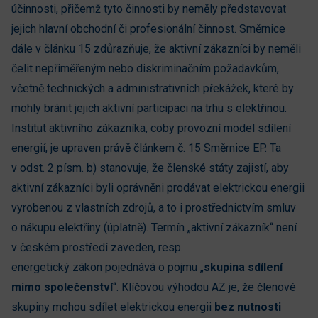
účinnosti, přičemž tyto činnosti by neměly představovat
jejich hlavní obchodní či profesionální činnost. Směrnice
dále v článku 15 zdůrazňuje, že aktivní zákazníci by neměli
čelit nepřiměřeným nebo diskriminačním požadavkům,
včetně technických a administrativních překážek, které by
mohly bránit jejich aktivní participaci na trhu s elektřinou.
Institut aktivního zákazníka, coby provozní model sdílení
energií, je upraven právě článkem č. 15 Směrnice EP. Ta
v odst. 2 písm. b) stanovuje, že členské státy zajistí, aby
aktivní zákazníci byli oprávněni prodávat elektrickou energii
vyrobenou z vlastních zdrojů, a to i prostřednictvím smluv
o nákupu elektřiny (úplatně). Termín „aktivní zákazník“ není
v českém prostředí zaveden, resp.
energetický zákon pojednává o pojmu „
skupina sdílení
mimo společenství
“. Klíčovou výhodou AZ je, že členové
skupiny mohou sdílet elektrickou energii
bez nutnosti