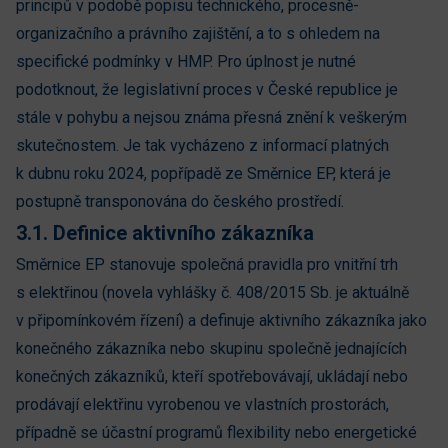
principů v podobě popisu technického, procesně-
organizačního a právního zajištění, a to s ohledem na
specifické podmínky v HMP. Pro úplnost je nutné
podotknout, že legislativní proces v České republice je
stále v pohybu a nejsou známa přesná znění k veškerým
skutečnostem. Je tak vycházeno z informací platných
k dubnu roku 2024, popřípadě ze Směrnice EP, která je
postupně transponována do českého prostředí.
3.1. Definice aktivního zákazníka
Směrnice EP stanovuje společná pravidla pro vnitřní trh
s elektřinou (novela vyhlášky č. 408/2015 Sb. je aktuálně
v připomínkovém řízení) a definuje aktivního zákazníka jako
konečného zákazníka nebo skupinu společně jednajících
konečných zákazníků, kteří spotřebovávají, ukládají nebo
prodávají elektřinu vyrobenou ve vlastních prostorách,
případně se účastní programů flexibility nebo energetické