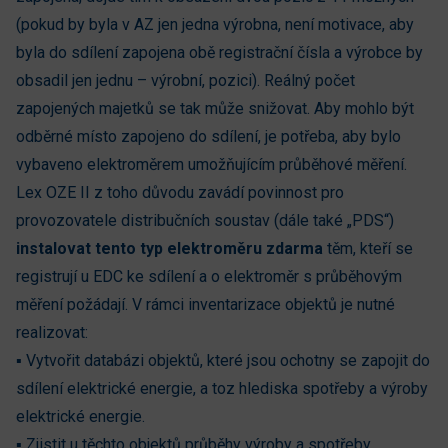
(pokud by byla v AZ jen jedna výrobna, není motivace, aby
byla do sdílení zapojena obě registrační čísla a výrobce by
obsadil jen jednu – výrobní, pozici). Reálný počet
zapojených majetků se tak může snižovat. Aby mohlo být
odběrné místo zapojeno do sdílení, je potřeba, aby bylo
vybaveno elektroměrem umožňujícím průběhové měření.
Lex OZE II z toho důvodu zavádí povinnost pro
provozovatele distribučních soustav (dále také „PDS“)
instalovat tento typ elektroměru zdarma
těm, kteří se
registrují u EDC ke sdílení a o elektroměr s průběhovým
měření požádají. V rámci inventarizace objektů je nutné
realizovat:
▪ Vytvořit databázi objektů, které jsou ochotny se zapojit do
sdílení elektrické energie, a toz hlediska spotřeby a výroby
elektrické energie.
▪ Zjistit u těchto objektů průběhy výroby a spotřeby