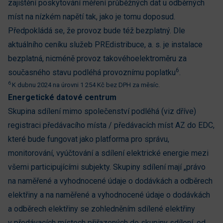
zajištění poskytování měření průběžných dat u odběrných
míst na nízkém napětí tak, jako je tomu doposud.
Předpokládá se, že provoz bude též bezplatný. Dle
aktuálního ceníku služeb PREdistribuce, a. s. je instalace
bezplatná, nicméně provoz takovéhoelektroměru za
6
současného stavu podléhá provoznímu poplatku
.
6
K dubnu 2024 na úrovni 1 254 Kč bez DPH za měsíc.
Energetické datové centrum
Skupina sdílení mimo společenství podléhá (viz dříve)
registraci předávacího místa / předávacích míst AZ do EDC,
které bude fungovat jako platforma pro správu,
monitorování, vyúčtování a sdílení elektrické energie mezi
všemi participujícími subjekty. Skupiny sdílení mají „právo
na naměřené a vyhodnocené údaje o dodávkách a odběrech
elektřiny a na naměřené a vyhodnocené údaje o dodávkách
a odběrech elektřiny se zohledněním sdílené elektřiny
v předávacích místech přiřazených do skupiny sdílení, od