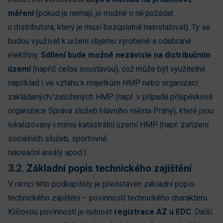
měření
(pokud je nemají, je možné o ně požádat
u distributora, který je musí bezúplatně nainstalovat). Ty se
budou využívat k určení objemu vyrobené a odebrané
elektřiny.
Sdílení bude možné nezávisle na distribučním
území
(napříč celou soustavou), což může být využitelné
například i ve vztahu k majetkům HMP nebo organizací
zakládaných/založených HMP (např. v případě příspěvkové
organizace Správa služeb hlavního města Prahy), které jsou
lokalizovány i mimo katastrální území HMP (např. zařízení
sociálních služeb, sportovně
rekreační areály apod.).
3.2. Základní popis technického zajištění
V rámci této podkapitoly je představen základní popis
technického zajištění – povinností technického charakteru.
Klíčovou povinností je nutnost
registrace AZ u EDC
. Další