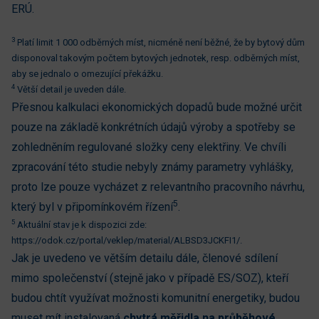
ERÚ.
3
Platí limit 1 000 odběrných míst, nicméně není běžné, že by bytový dům
disponoval takovým počtem bytových jednotek, resp. odběrných míst,
aby se jednalo o omezující překážku.
4
Větší detail je uveden dále.
Přesnou kalkulaci ekonomických dopadů bude možné určit
pouze na základě konkrétních údajů výroby a spotřeby se
zohledněním regulované složky ceny elektřiny. Ve chvíli
zpracování této studie nebyly známy parametry vyhlášky,
proto lze pouze vycházet z relevantního pracovního návrhu,
5
který byl v připomínkovém řízení
.
5
Aktuální stav je k dispozici zde:
https://odok.cz/portal/veklep/material/ALBSD3JCKFI1/.
Jak je uvedeno ve větším detailu dále, členové sdílení
mimo společenství (stejně jako v případě ES/SOZ), kteří
budou chtít využívat možnosti komunitní energetiky, budou
muset mít instalovaná
chytrá měřidla na průběhové