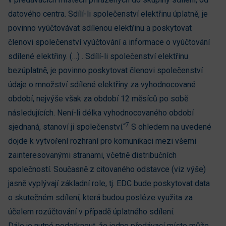
datového centra. Sdílí-li společenství elektřinu úplatně, je
povinno vyúčtovávat sdílenou elektřinu a poskytovat
členovi společenství vyúčtování a informace o vyúčtování
sdílené elektřiny. (…) . Sdílí-li společenství elektřinu
bezúplatně, je povinno poskytovat členovi společenství
údaje o množství sdílené elektřiny za vyhodnocované
období, nejvýše však za období 12 měsíců po sobě
následujících. Není-li délka vyhodnocovaného období
7
sjednaná, stanoví ji společenství.“
S ohledem na uvedené
dojde k vytvoření rozhraní pro komunikaci mezi všemi
zainteresovanými stranami, včetně distribučních
společností. Současně z citovaného odstavce (viz výše)
jasně vyplývají základní role, tj. EDC bude poskytovat data
o skutečném sdílení, která budou posléze využita za
účelem rozúčtování v případě úplatného sdílení.
Dále je nutné podotknout, že jedno předávací místo může