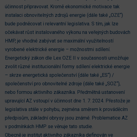
účinnost připravovat. Kromě ekonomické motivace tak
instalaci obnovitelných zdrojů energie (dále také „OZE“)
bude podněcovat i relevantní legislativa. S tím, jak lze
očekávat růst instalovaného výkonu na veřejných budovách
HMP, je vhodné zabývat se maximální využitelností
vyrobené elektrické energie – možnostmi sdílení.
Energetický zákon dle Lex OZE II v současnosti umožňuje
zvolit různé institucionální formy sdílení elektrické energie
– skrze energetická společenství (dále také „ES“) /
společenství pro obnovitelné zdroje (dále také „SOZ“),
nebo formou aktivního zákazníka. Předmětná ustanovení
upravující AZ vstoupí v účinnost dne 1. 7. 2024. Přestože je
legislativa stále v pohybu, zejména směrem k prováděcím
předpisům, základní obrysy jsou známé. Problematice AZ
v podmínkách HMP se věnuje tato studie.
Obecně je institut aktivního zákazníka definován ve