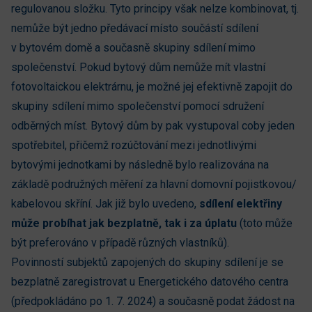
regulovanou složku. Tyto principy však nelze kombinovat, tj.
nemůže být jedno předávací místo součástí sdílení
v bytovém domě a současně skupiny sdílení mimo
společenství. Pokud bytový dům nemůže mít vlastní
fotovoltaickou elektrárnu, je možné jej efektivně zapojit do
skupiny sdílení mimo společenství pomocí sdružení
odběrných míst. Bytový dům by pak vystupoval coby jeden
spotřebitel, přičemž rozúčtování mezi jednotlivými
bytovými jednotkami by následně bylo realizována na
základě podružných měření za hlavní domovní pojistkovou/
kabelovou skříní. Jak již bylo uvedeno,
sdílení elektřiny
může probíhat jak bezplatně, tak i za úplatu
(toto může
být preferováno v případě různých vlastníků).
Povinností subjektů zapojených do skupiny sdílení je se
bezplatně zaregistrovat u Energetického datového centra
(předpokládáno po 1. 7. 2024) a současně podat žádost na