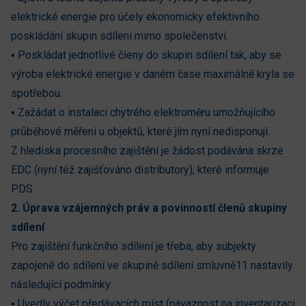
elektrické energie pro účely ekonomicky efektivního
poskládání skupin sdílení mimo společenství.
▪ Poskládat jednotlivé členy do skupin sdílení tak, aby se
výroba elektrické energie v daném čase maximálně kryla se
spotřebou.
▪ Zažádat o instalaci chytrého elektroměru umožňujícího
průběhové měření u objektů, které jím nyní nedisponují.
Z hlediska procesního zajištění je žádost podávána skrze
EDC (nyní též zajišťováno distributory), které informuje
PDS.
2. Úprava vzájemných práv a povinností členů skupiny
sdílení
Pro zajištění funkčního sdílení je třeba, aby subjekty
zapojené do sdílení ve skupině sdílení smluvně11 nastavily
následující podmínky:
▪ Uvedly výčet předávacích míst (návaznost na inventarizaci