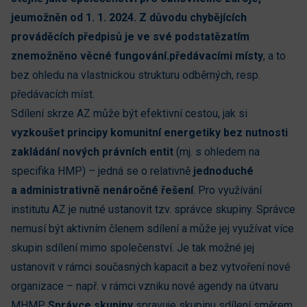
jeumožněn od 1. 1. 2024. Z důvodu chybějících
prováděcích předpisů je ve své podstatězatím
znemožněno věcné fungování.předávacími místy
, a to
bez ohledu na vlastnickou strukturu odběrných, resp.
předávacích míst.
Sdílení skrze AZ může být efektivní cestou, jak si
vyzkoušet principy komunitní energetiky bez nutnosti
zakládání nových právních entit
(mj. s ohledem na
specifika HMP) – jedná se o relativně
jednoduché
a administrativně nenáročné řešení
. Pro využívání
institutu AZ je nutné ustanovit tzv. správce skupiny. Správce
nemusí být aktivním členem sdílení a může jej využívat více
skupin sdílení mimo společenství. Je tak možné jej
ustanovit v rámci současných kapacit a bez vytvoření nové
organizace – např. v rámci vzniku nové agendy na útvaru
MHMP.
Správce skupiny
spravuje skupinu sdílení směrem