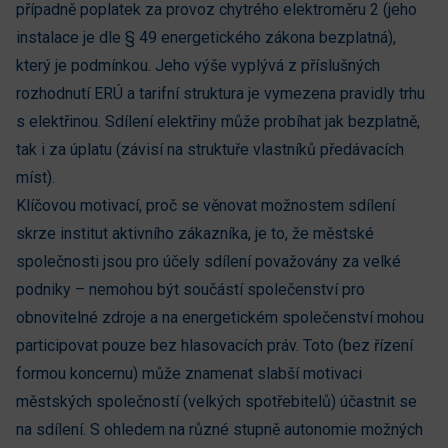
případně poplatek za provoz chytrého elektroměru 2 (jeho
instalace je dle § 49 energetického zákona bezplatná),
který je podmínkou. Jeho výše vyplývá z příslušných
rozhodnutí ERÚ a tarifní struktura je vymezena pravidly trhu
s elektřinou. Sdílení elektřiny může probíhat jak bezplatně,
tak i za úplatu (závisí na struktuře vlastníků předávacích
míst).
Klíčovou motivací, proč se věnovat možnostem sdílení
skrze institut aktivního zákazníka, je to, že městské
společnosti jsou pro účely sdílení považovány za velké
podniky – nemohou být součástí společenství pro
obnovitelné zdroje a na energetickém společenství mohou
participovat pouze bez hlasovacích práv. Toto (bez řízení
formou koncernu) může znamenat slabší motivaci
městských společností (velkých spotřebitelů) účastnit se
na sdílení. S ohledem na různé stupně autonomie možných