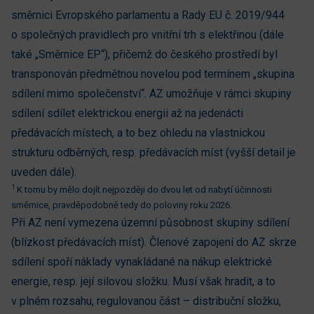
směrnici Evropského parlamentu a Rady EU č. 2019/944
o společných pravidlech pro vnitřní trh s elektřinou (dále
také „Směrnice EP“), přičemž do českého prostředí byl
transponován předmětnou novelou pod termínem „skupina
sdílení mimo společenství“. AZ umožňuje v rámci skupiny
sdílení sdílet elektrickou energii až na jedenácti
předávacích místech, a to bez ohledu na vlastnickou
strukturu odběrných, resp. předávacích míst (vyšší detail je
uveden dále).
1
K tomu by mělo dojít nejpozději do dvou let od nabytí účinnosti
směrnice, pravděpodobně tedy do poloviny roku 2026.
Při AZ není vymezena územní působnost skupiny sdílení
(blízkost předávacích míst). Členové zapojení do AZ skrze
sdílení spoří náklady vynakládané na nákup elektrické
energie, resp. její silovou složku. Musí však hradit, a to
v plném rozsahu, regulovanou část – distribuční složku,