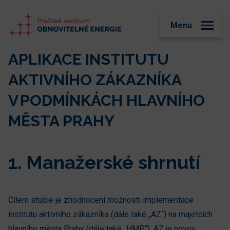
Menu
APLIKACE INSTITUTU
AKTIVNÍHO ZÁKAZNÍKA
V PODMÍNKÁCH HLAVNÍHO
MĚSTA PRAHY
1. Manažerské shrnutí
Cílem studie je zhodnocení možnosti implementace
institutu aktivního zákazníka (dále také „AZ“) na majetcích
hlavního města Prahy (dále také „HMP“). AZ je novou