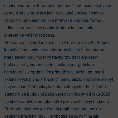
mnohotvárnost aktérů může být méně institucionalizovaná
cesta, která je pružná a jež nezávazně spojuje členy ve
vazbě na čistě ekonomické motivace, vhodnou formou
sdílení a potenciálně prvním krokem ke komunitní
energetice většího rozsahu.
Pro kontext je vhodné zmínit, že v březnu roku 2024 došlo
ke schválení směrnice o energetické náročnosti budov,
která zavádí povinnost výstavby tzv. zero emission
building, tedy budov s velmi nízkou energetickou
náročností a v optimálním případě s nulovými emisemi
skleníkových plynů z fosilních paliv, jejichž spotřeba má být
z významné části pokryta z obnovitelných zdrojů. Tento
standard se bude v případě veřejných budov od roku 2028
týkat novostaveb, od roku 2030 pak všech nových staveb.
Přestože směrnice ještě musí projít implementací do
českého právního řádu1, je vhodné se již nyní na její