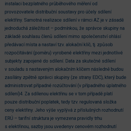
instalaci bezplatného průběhového měření od
provozovatele distribuční soustavy pro účely sdílení
elektřiny. Samotná realizace sdílení v rámci AZ je v zásadě
jednoduchá záležitost – podmínkou, že správce skupiny na
základě souhlasu členů sdílení mimo společenství ohlásí
předávací místa a nastaví tzv. alokační klíč, tj. způsob
rozpočítávání (poměru) vyrobené elektřiny mezi jednotlivé
subjekty zapojené do sdílení. Data za skutečné sdílení
v souladu s nastaveným alokačním klíčem následně budou
zasílány zpětně správci skupiny (ze strany EDC), který bude
administrovat případné rozúčtování (v případného úplatného
sdílení)4. Za sdílenou elektřinu se v tom případě platí
pouze distribuční poplatek, tedy tzv. regulovaná složka
ceny elektřiny. Jeho výše vyplývá z příslušných rozhodnutí
ERÚ – tarifní struktura je vymezena pravidly trhu
s elektřinou, sazby jsou uvedenyv cenovém rozhodnutí