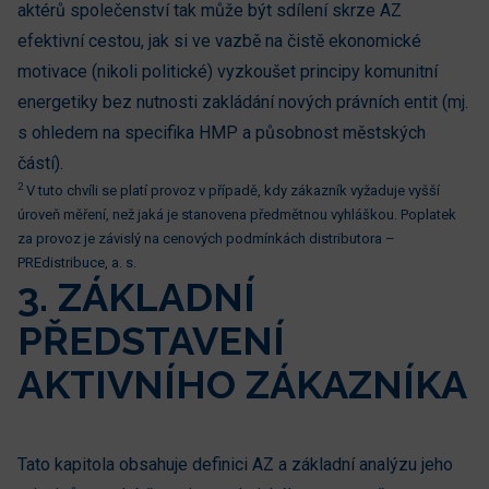
aktérů společenství tak může být sdílení skrze AZ
efektivní cestou, jak si ve vazbě na čistě ekonomické
motivace (nikoli politické) vyzkoušet principy komunitní
energetiky bez nutnosti zakládání nových právních entit (mj.
s ohledem na specifika HMP a působnost městských
částí).
2
V tuto chvíli se platí provoz v případě, kdy zákazník vyžaduje vyšší
úroveň měření, než jaká je stanovena předmětnou vyhláškou. Poplatek
za provoz je závislý na cenových podmínkách distributora –
PREdistribuce, a. s.
3. ZÁKLADNÍ
PŘEDSTAVENÍ
AKTIVNÍHO ZÁKAZNÍKA
Tato kapitola obsahuje definici AZ a základní analýzu jeho