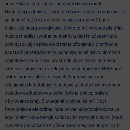
nebo zákazníkem v jeho jiném předávacím místě.
Nastavení podmínek, za kterých bude elektřina dodávána, je
na dohodě mezi výrobcem a subjektem, jemuž bude
elektrická energie dodávána. Mimo to má výrobce elektřiny
možnost sdílet vyrobenou elektřinu dalším zákazníkům,
pokud jsou jejich předávací místa připojená k distribuční
soustavě prostřednictvím jedné společné hlavní domovní
pojistkové skříně nebo prostřednictvím hlavní domovní
kabelové skříně, a to v relevantních podmínkách HMP bez
jakkoli omezujícího limitu počtu3 předávacích míst
připojených k distribuční soustavě za touto hlavní domovní
pojistkovou/kabelovou skříní (toto je princip sdílení
v bytovém domě). Z uvedeného plyne, že má-li být
fotovoltaická elektrárna instalována na bytovém domě, je
lepší elektrickou energii sdílet uvnitř bytového domu (mezi
bytovými jednotkami) z důvodu absentující nutnosti hradit